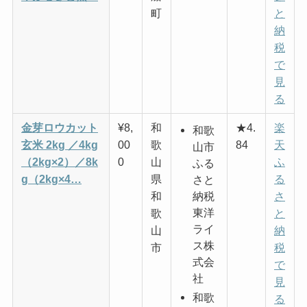
町
と
納
税
で
見
る
金芽ロウカット
¥8,
和
★4.
楽
和歌
玄米 2kg ／4kg
00
歌
84
天
山市
（2kg×2）／8k
0
山
ふ
ふる
g（2kg×4…
県
る
さと
和
さ
納税
東洋
歌
と
ライ
山
納
ス株
市
税
式会
で
社
見
和歌
る