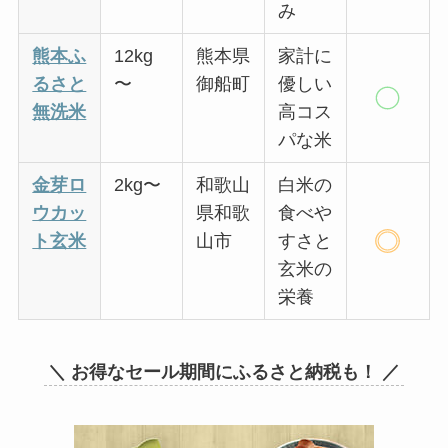
み
熊本ふ
12kg
熊本県
家計に
るさと
〜
御船町
優しい
無洗米
高コス
パな米
金芽ロ
2kg〜
和歌山
白米の
ウカッ
県和歌
食べや
ト玄米
山市
すさと
玄米の
栄養
＼ お得なセール期間にふるさと納税も！ ／