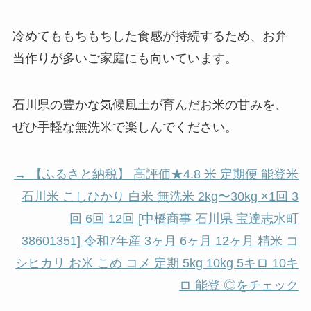
冷めてももちもちした食感が持続するため、お弁
当作りが多いご家庭にも向いています。
石川県の豊かな気候風土が育んだお米の甘みを、
ぜひ手軽な無洗米で楽しんでください。
→ 【ふるさと納税】 高評価★4.8 米 定期便 能登米
石川米 こしひかり 白米 無洗米 2kg〜30kg ×1回 3
回 6回 12回 [中橋商事 石川県 宝達志水町
38601351] 令和7年産 3ヶ月 6ヶ月 12ヶ月 精米 コ
シヒカリ お米 こめ コメ 定期 5kg 10kg 5キロ 10キ
ロ 能登 ◎をチェック