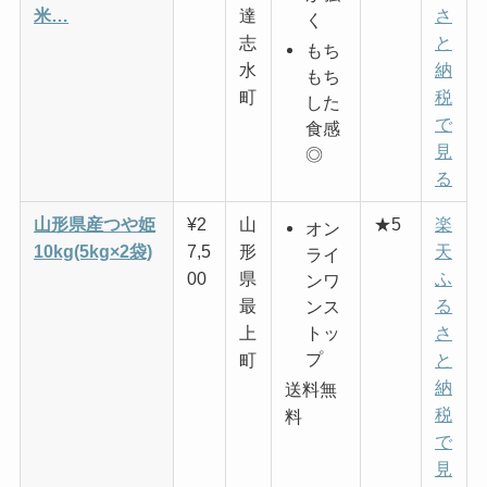
米…
達
さ
く
志
と
もち
水
納
もち
町
税
した
で
食感
見
◎
る
山形県産つや姫
¥2
山
★5
楽
オン
10kg(5kg×2袋)
7,5
形
天
ライ
00
県
ふ
ンワ
最
る
ンス
上
さ
トッ
プ
町
と
納
送料無
税
料
で
見