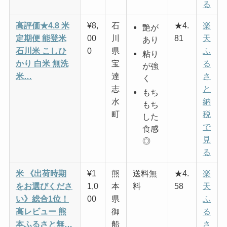
る
高評価★4.8 米
¥8,
石
★4.
楽
艶が
定期便 能登米
00
川
81
天
あり
石川米 こしひ
0
県
ふ
粘り
かり 白米 無洗
宝
る
が強
米…
達
さ
く
志
と
もち
水
納
もち
町
税
した
で
食感
見
◎
る
米 《出荷時期
¥1
熊
送料無
★4.
楽
をお選びくださ
1,0
本
料
58
天
い》総合1位！
00
県
ふ
高レビュー 熊
御
る
本ふるさと無…
船
さ