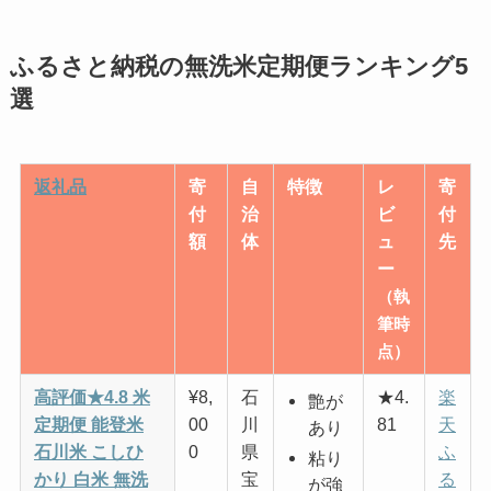
ふるさと納税の無洗米定期便ランキング5
選
返礼品
寄
自
特徴
レ
寄
付
治
ビ
付
額
体
ュ
先
ー
（執
筆時
点）
高評価★4.8 米
¥8,
石
★4.
楽
艶が
定期便 能登米
00
川
81
天
あり
石川米 こしひ
0
県
ふ
粘り
かり 白米 無洗
宝
る
が強