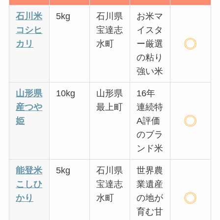
石川米
5kg
石川県
お米マ
コシヒ
宝達志
イスタ
カリ
水町
ー厳選
の粘り
強い米
山形県
10kg
山形県
16年
産つや
最上町
連続特
姫
A評価
のブラ
ンド米
能登米
5kg
石川県
世界農
こしひ
宝達志
業遺産
かり
水町
の地が
育む甘