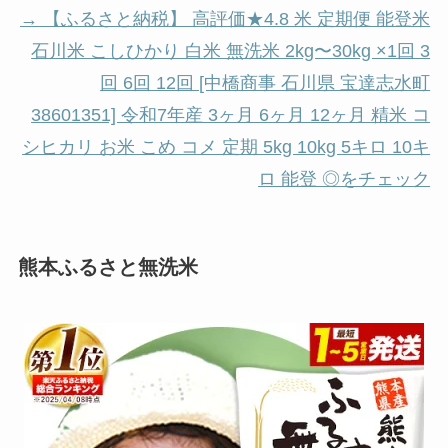
→ 【ふるさと納税】 高評価★4.8 米 定期便 能登米
石川米 こしひかり 白米 無洗米 2kg〜30kg ×1回 3
回 6回 12回 [中橋商事 石川県 宝達志水町
38601351] 令和7年産 3ヶ月 6ヶ月 12ヶ月 精米 コ
シヒカリ お米 こめ コメ 定期 5kg 10kg 5キロ 10キ
ロ 能登 ◎をチェック
熊本ふるさと無洗米