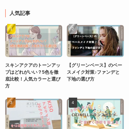
人気記事
スキンアクアのトーンアッ
【グリーンベース】のベー
プはどれがいい？5色を徹
スメイク対策♪ファンデと
底比較！人気カラーと選び
下地の選び方
方