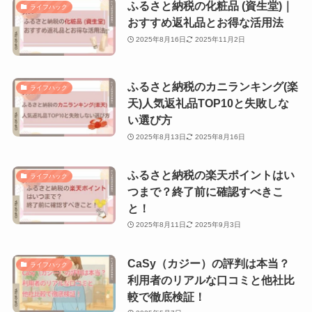
ふるさと納税の化粧品 (資生堂)｜
ライフハック
おすすめ返礼品とお得な活用法
2025年8月16日
2025年11月2日
ふるさと納税のカニランキング(楽
ライフハック
天)人気返礼品TOP10と失敗しな
い選び方
2025年8月13日
2025年8月16日
ふるさと納税の楽天ポイントはい
ライフハック
つまで？終了前に確認すべきこ
と！
2025年8月11日
2025年9月3日
CaSy（カジー）の評判は本当？
ライフハック
利用者のリアルな口コミと他社比
較で徹底検証！