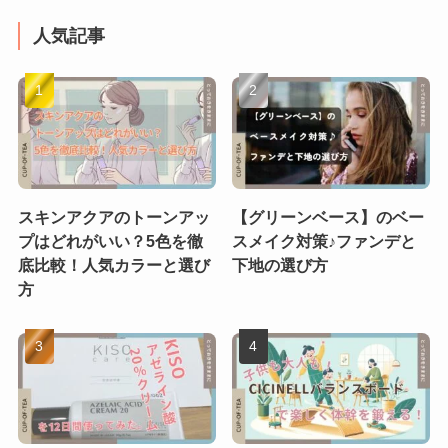
人気記事
スキンアクアのトーンアッ
【グリーンベース】のベー
プはどれがいい？5色を徹
スメイク対策♪ファンデと
底比較！人気カラーと選び
下地の選び方
方