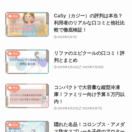
CaSy（カジー）の評判は本当？
時短
利用者のリアルな口コミと他社比
較で徹底検証！
2025年5月7日
リファのエピクールの口コミ！評
時短
判とまとめ
2025年4月14日
2025年7月29日
コンパクトで大容量な縦型冷凍
時短
庫！ファミリー向け予算５万円以
内！
2024年4月22日
2024年5月7日
隠れた名品！コロンブス・アメダ
時短
ス防水スプレーを子供のアウター