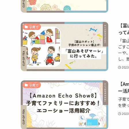
【富
子育て
って
「富
ごす
ーや
し、
202
【A
子育て
ー活
子育て
を使
202