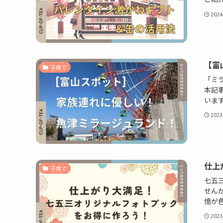
202
【富
子育て
「ミ
本記
いま
202
仕上
子育て
七五
せん
憶が
202