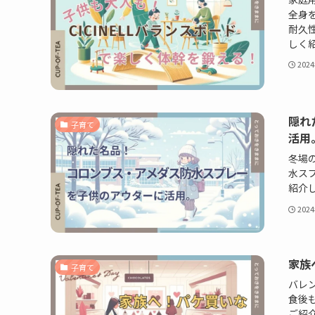
全身
耐久
しく
202
隠れ
子育て
活用
冬場
水ス
紹介
202
家族
子育て
バレ
食後
ご紹