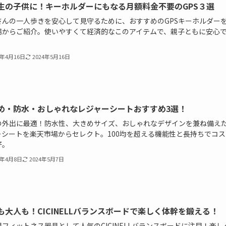
生の子供に！キーホルダーにもなる月額料金不要のGPS３選
さんの一人歩きを安心して見守るために、おすすめのGPSキーホルダー
場からご紹介。使いやすくて経済的なこのアイテムで、親子ともに安心
。
4年4月16日
2024年5月16日
め・防水・おしゃれなレジャーシートおすすめ3選！
の外出に最適！防水性、大きめサイズ、おしゃれなデザインを兼ね備え
ーシートを楽天市場からセレクト。100均を超える機能性と長持ちでコス
好。
4年4月8日
2024年5月7日
も大人も！CICINELLバランスボードで楽しく体幹を鍛える！
フィットネス器具として人気のCICINELLバランスボードに注目！楽し