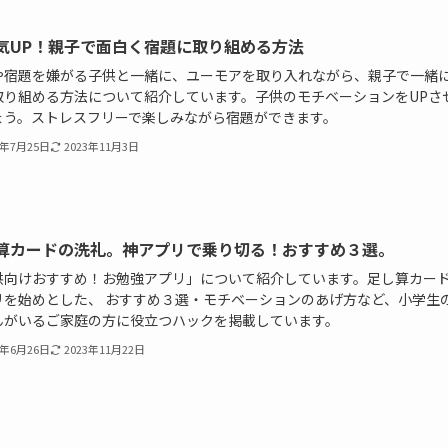
気UP！親子で面白く宿題に取り組める方法
や宿題を嫌がる子供と一緒に、ユーモアを取り入れながら、親子で一緒
取り組める方法について紹介しています。子供のモチベーションをUPさ
ょう。ストレスフリーで楽しみながら宿題ができます。
3年7月25日
2023年11月3日
算カードの洗礼。神アプリで乗り切る！おすすめ３選。
供向けおすすめ！お勉強アプリ」について紹介しています。足し算カー
リを始めとした、 おすすめ３選・モチベーションのあげ方など、小学生
んがいるご家庭の方に役立つハックを掲載しています。
3年6月26日
2023年11月22日