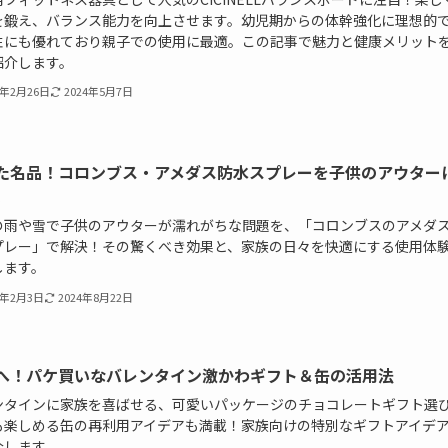
を鍛え、バランス能力を向上させます。幼児期からの体幹強化に理想的
性にも優れており親子での使用に最適。この記事で魅力と健康メリット
紹介します。
4年2月26日
2024年5月7日
た名品！コロンブス・アメダス防水スプレーを子供のアウター
。
の雨や雪で子供のアウターが濡れがちな問題を、「コロンブスのアメダ
プレー」で解決！その驚くべき効果と、家族の日々を快適にする使用体
します。
4年2月3日
2024年8月22日
へ！パケ買いなバレンタイン激かわギフト＆缶の活用法
ンタインに家族を喜ばせる、可愛いパッケージのチョコレートギフト選
も楽しめる缶の再利用アイデアも満載！家族向けの特別なギフトアイデ
介します。