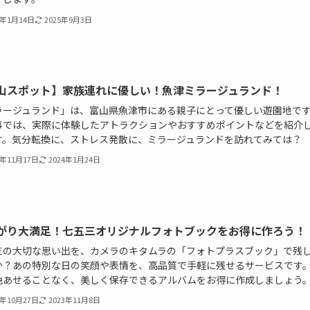
4年1月14日
2025年9月3日
山スポット】家族連れに優しい！魚津ミラージュランド！
ラージュランド」は、富山県魚津市にある親子にとって優しい遊園地で
事では、実際に体験したアトラクションやおすすめポイントなどを紹介
す。気分転換に、ストレス発散に、ミラージュランドを訪れてみては？
3年11月17日
2024年1月24日
がり大満足！七五三オリジナルフォトブックをお得に作ろう！
三の大切な思い出を、カメラのキタムラの「フォトプラスブック」で残
か？あの特別な日の笑顔や表情を、高品質で手軽に残せるサービスです
色あせることなく、美しく保存できるアルバムをお得に作成しましょう
3年10月27日
2023年11月8日