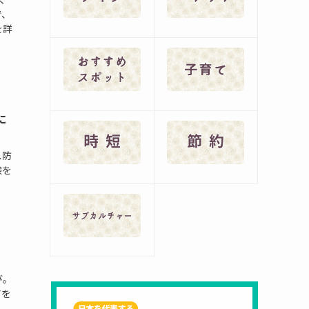
で、
を詳
に
ス防
験を
び。
アを