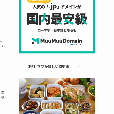
す。
して
＼
【PR】ママが嬉しい時短術！
／
しま
。記
。