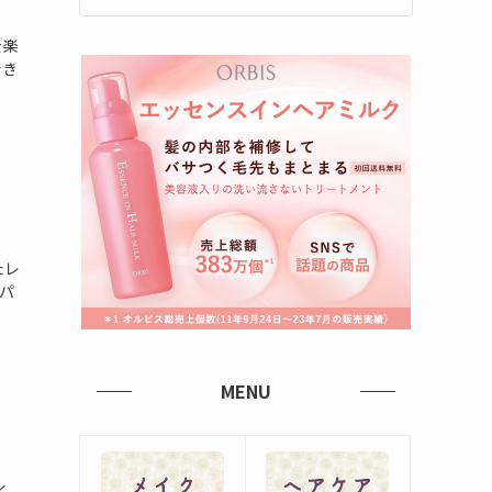
を楽
でき
たレ
パ
MENU
く