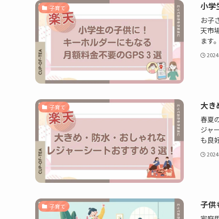
小学
子育て
お子
天市
ます
202
大き
子育て
春夏
ジャ
も良
202
子供
子育て
家庭用