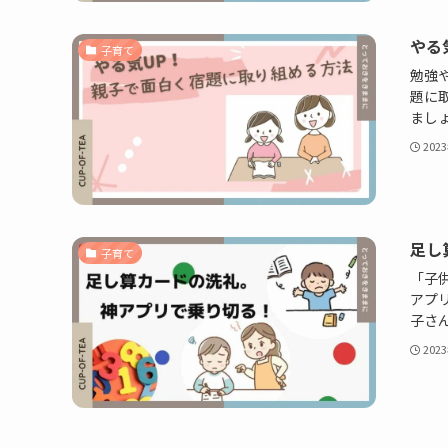
やる
子育て
勉強
題に
まし
202
足し
子育て
「子
アプ
子さ
202