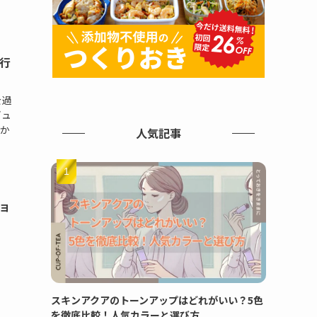
行
を過
ビュ
か
人気記事
ショ
）
スキンアクアのトーンアップはどれがいい？5色
を徹底比較！人気カラーと選び方