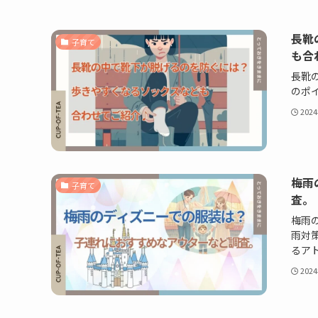
長靴
子育て
も合
長靴
のポ
202
梅雨
子育て
査。
梅雨
雨対
るア
202