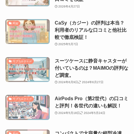
2026年4月27日
CaSy（カジー）の評判は本当？
時短
利用者のリアルな口コミと他社比
較で徹底検証！
2025年5月7日
スーツケースに静音キャスターが
サブカルチャー
付いているのは？MAIMOの評判な
ど調査。
2024年6月9日
2024年6月27日
AirPods Pro（第2世代）の口コミ
サブカルチャー
と評判！各世代の違いも解説！
2024年5月18日
2024年5月24日
コンパクトで大容量な縦型冷凍
時短