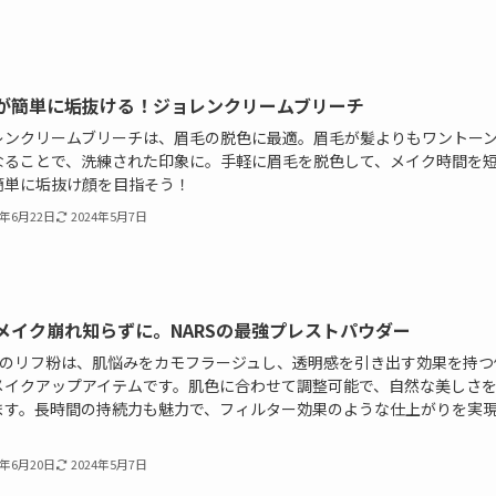
が簡単に垢抜ける！ジョレンクリームブリーチ
レンクリームブリーチは、眉毛の脱色に最適。眉毛が髪よりもワントー
なることで、洗練された印象に。手軽に眉毛を脱色して、メイク時間を
簡単に垢抜け顔を目指そう！
3年6月22日
2024年5月7日
メイク崩れ知らずに。NARSの最強プレストパウダー
RSのリフ粉は、肌悩みをカモフラージュし、透明感を引き出す効果を持つ
メイクアップアイテムです。肌色に合わせて調整可能で、自然な美しさ
ます。長時間の持続力も魅力で、フィルター効果のような仕上がりを実
。
3年6月20日
2024年5月7日