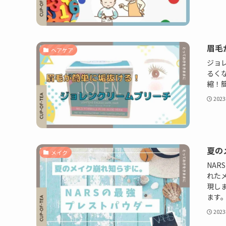
眉毛
ヘアケア
ジョ
るく
縮！
202
夏の
メイク
NA
れた
現し
ます
202