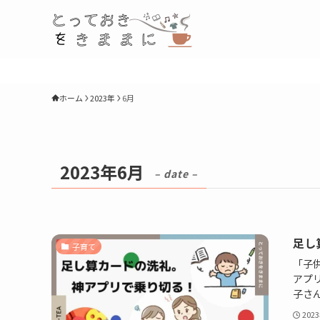
ホーム
2023年
6月
2023年6月
– date –
足し
子育て
「子
アプ
子さ
202