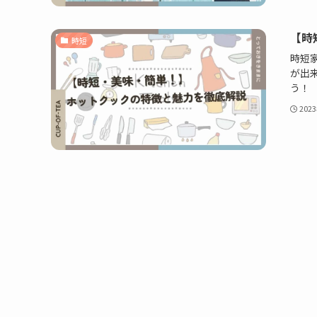
【時
時短
時短
が出
う！
202