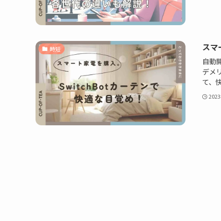
スマ
時短
自動開
デメ
て、
202