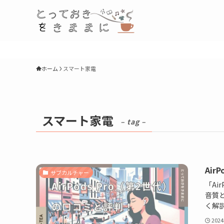
ホーム
スマート家電
スマート家電
– tag –
Ai
サブカルチャー
「Ai
音質
く解
202