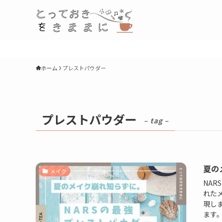
ホーム
プレストパウダー
プレストパウダー
– tag –
夏の
メイク
NA
れた
現し
ます