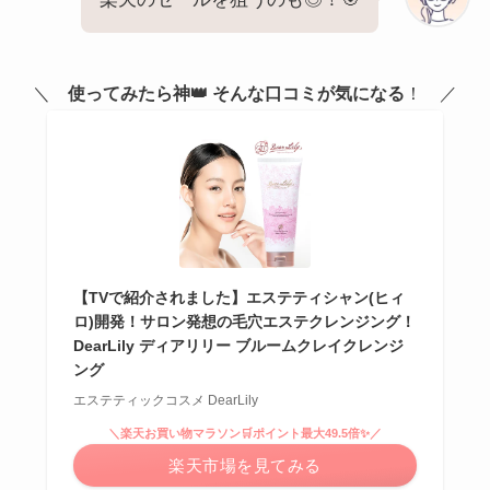
＼
使ってみたら神👑 そんな口コミが気になる
！ ／
【TVで紹介されました】エステティシャン(ヒィ
ロ)開発！サロン発想の毛穴エステクレンジング！
DearLily ディアリリー ブルームクレイクレンジ
ング
エステティックコスメ DearLily
＼楽天お買い物マラソン🛒ポイント最大49.5倍✨／
楽天市場を見てみる